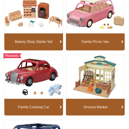
Bakery Shop Starter Set
Family Picnic Van
Nouveau
Family Cruising Car
Grocery Market